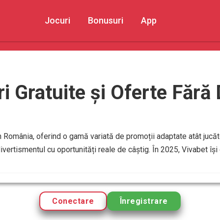
Jocuri
Bonusuri
App
ri Gratuite și Oferte Făr
 România, oferind o gamă variată de promoții adaptate atât jucător
ivertismentul cu oportunități reale de câștig. În 2025, Vivabet își
Conectare
Înregistrare