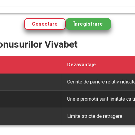
Conectare
Înregistrare
onusurilor Vivabet
Dezavantaje
Cerințe de pariere relativ ridicat
Unele promoții sunt limitate ca 
Limite stricte de retragere