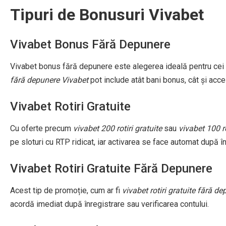
Tipuri de Bonusuri Vivabet
Vivabet Bonus Fără Depunere
Vivabet bonus fără depunere este alegerea ideală pentru cei c
fără depunere Vivabet
pot include atât bani bonus, cât și acce
Vivabet Rotiri Gratuite
Cu oferte precum
vivabet 200 rotiri gratuite
sau
vivabet 100 ro
pe sloturi cu RTP ridicat, iar activarea se face automat după în
Vivabet Rotiri Gratuite Fără Depunere
Acest tip de promoție, cum ar fi
vivabet rotiri gratuite fără d
acordă imediat după înregistrare sau verificarea contului.