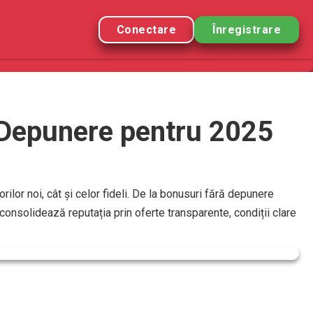
Conectare
Înregistrare
ă Depunere pentru 2025
ilor noi, cât și celor fideli. De la bonusuri fără depunere
 consolidează reputația prin oferte transparente, condiții clare