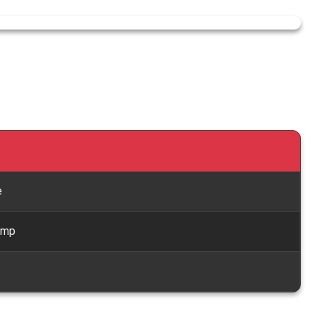
e
timp